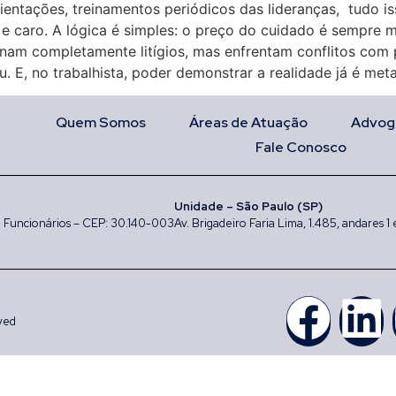
 orientações, treinamentos periódicos das lideranças, tudo
do e caro. A lógica é simples: o preço do cuidado é sempre
nam completamente litígios, mas enfrentam conflitos com p
 E, no trabalhista, poder demonstrar a realidade já é met
Quem Somos
Áreas de Atuação
Advog
Fale Conosco
Unidade – São Paulo (SP)
rro Funcionários – CEP: 30.140-003
Av. Brigadeiro Faria Lima, 1.485, andares 1
ved