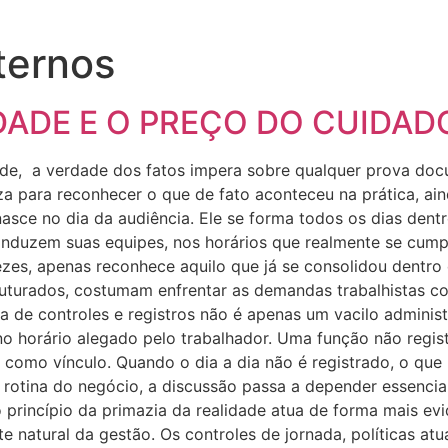
ternos
IDADE E O PREÇO DO CUIDAD
dade, a verdade dos fatos impera sobre qualquer prova doc
tiliza para reconhecer o que de fato aconteceu na prática,
 nasce no dia da audiência. Ele se forma todos os dias den
nduzem suas equipes, nos horários que realmente se cump
ezes, apenas reconhece aquilo que já se consolidou dentr
uturados, costumam enfrentar as demandas trabalhistas 
 de controles e registros não é apenas um vacilo administra
no horário alegado pelo trabalhador. Uma função não regi
 como vínculo. Quando o dia a dia não é registrado, o que
otina do negócio, a discussão passa a depender essenci
 princípio da primazia da realidade atua de forma mais ev
 natural da gestão. Os controles de jornada, políticas atu