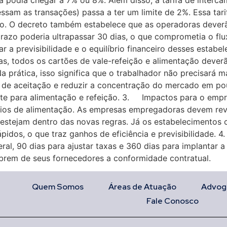
 podia chegar a 7% ou 8%. Além disso, a tarifa de intercâ
cessam as transações) passa a ter um limite de 2%. Essa ta
cio. O decreto também estabelece que as operadoras dever
prazo poderia ultrapassar 30 dias, o que comprometia o fl
r a previsibilidade e o equilíbrio financeiro desses estabe
ias, todos os cartões de vale-refeição e alimentação deve
a prática, isso significa que o trabalhador não precisará m
e de aceitação e reduzir a concentração do mercado em p
nte para alimentação e refeição. 3. Impactos para o emp
os de alimentação. As empresas empregadoras devem revi
 estejam dentro das novas regras. Já os estabelecimentos
pidos, o que traz ganhos de eficiência e previsibilidade
ral, 90 dias para ajustar taxas e 360 dias para implantar a
rem de seus fornecedores a conformidade contratual.
Quem Somos
Áreas de Atuação
Advog
Fale Conosco