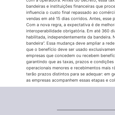
com a operadora. Antes do decreto, essa taxa
bandeiras e instituições financeiras que pro
influencia o custo final repassado ao comér
vendas em até 15 dias corridos. Antes, esse 
Com a nova regra, a expectativa é de melhora
interoperabilidade obrigatória. Em até 360 d
habilitada, independentemente da bandeira. N
bandeira”. Essa mudança deve ampliar a red
que o benefício deve ser usado exclusivame
empresas que concedem ou recebem benefíci
garantindo que as taxas, prazos e condições
operacionais menores e recebimentos mais rá
terão prazos distintos para se adequar: em ge
as empresas acompanhem essas etapas e cob