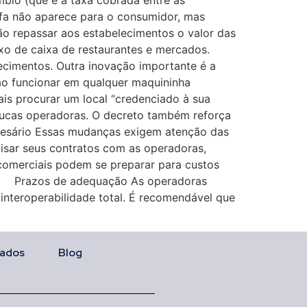
mbio (que é a taxa cobrada entre as
rifa não aparece para o consumidor, mas
ão repassar aos estabelecimentos o valor das
uxo de caixa de restaurantes e mercados.
lecimentos. Outra inovação importante é a
rão funcionar em qualquer maquininha
ais procurar um local “credenciado à sua
oucas operadoras. O decreto também reforça
resário Essas mudanças exigem atenção das
sar seus contratos com as operadoras,
 comerciais podem se preparar para custos
. 4. Prazos de adequação As operadoras
 interoperabilidade total. É recomendável que
ados
Blog