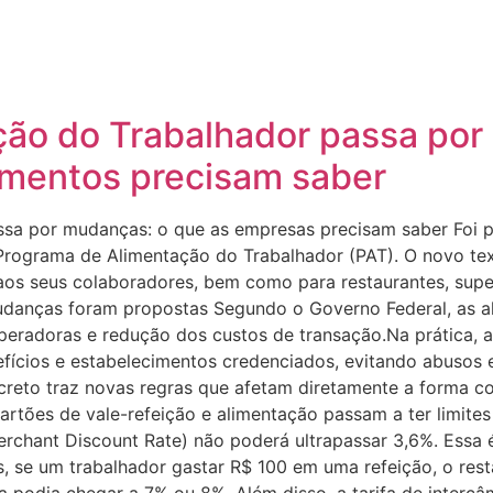
ão do Trabalhador passa por
imentos precisam saber
ssa por mudanças: o que as empresas precisam saber Foi 
o Programa de Alimentação do Trabalhador (PAT). O novo te
 aos seus colaboradores, bem como para restaurantes, su
danças foram propostas Segundo o Governo Federal, as a
peradoras e redução dos custos de transação.Na prática, a
ícios e estabelecimentos credenciados, evitando abusos e
reto traz novas regras que afetam diretamente a forma co
rtões de vale-refeição e alimentação passam a ter limit
chant Discount Rate) não poderá ultrapassar 3,6%. Essa 
 se um trabalhador gastar R$ 100 em uma refeição, o resta