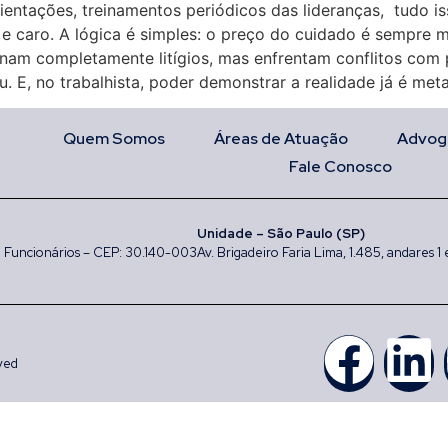
 orientações, treinamentos periódicos das lideranças, tudo
do e caro. A lógica é simples: o preço do cuidado é sempre
nam completamente litígios, mas enfrentam conflitos com p
 E, no trabalhista, poder demonstrar a realidade já é met
Quem Somos
Áreas de Atuação
Advog
Fale Conosco
Unidade – São Paulo (SP)
rro Funcionários – CEP: 30.140-003
Av. Brigadeiro Faria Lima, 1.485, andares 1
ved