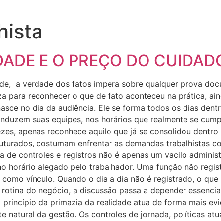
hista
IDADE E O PREÇO DO CUIDAD
dade, a verdade dos fatos impera sobre qualquer prova doc
tiliza para reconhecer o que de fato aconteceu na prática,
 nasce no dia da audiência. Ele se forma todos os dias den
nduzem suas equipes, nos horários que realmente se cump
ezes, apenas reconhece aquilo que já se consolidou dentr
uturados, costumam enfrentar as demandas trabalhistas 
 de controles e registros não é apenas um vacilo administra
no horário alegado pelo trabalhador. Uma função não regi
 como vínculo. Quando o dia a dia não é registrado, o que
otina do negócio, a discussão passa a depender essenci
 princípio da primazia da realidade atua de forma mais ev
 natural da gestão. Os controles de jornada, políticas atu