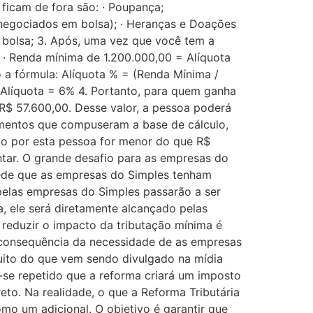
 ficam de fora são: · Poupança;
 negociados em bolsa); · Heranças e Doações
m bolsa; 3. Após, uma vez que você tem a
. · Renda mínima de 1.200.000,00 = Alíquota
 a fórmula: Alíquota % = (Renda Mínima /
 Alíquota = 6% 4. Portanto, para quem ganha
 R$ 57.600,00. Desse valor, a pessoa poderá
dimentos que compuseram a base de cálculo,
ago por esta pessoa for menor do que R$
entar. O grande desafio para as empresas do
pede que as empresas do Simples tenham
s pelas empresas do Simples passarão a ser
, ele será diretamente alcançado pelas
 reduzir o impacto da tributação mínima é
a consequência da necessidade de as empresas
 muito do que vem sendo divulgado na mídia
m-se repetido que a reforma criará um imposto
eto. Na realidade, o que a Reforma Tributária
o um adicional. O objetivo é garantir que