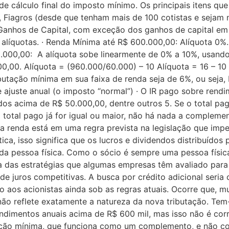
e cálculo final do imposto mínimo. Os principais itens que
s, Fiagros (desde que tenham mais de 100 cotistas e sejam
 · Ganhos de Capital, com exceção dos ganhos de capital e
s alíquotas. · Renda Mínima até R$ 600.000,00: Alíquota 0%
0.000,00: A alíquota sobe linearmente de 0% a 10%, usando
0,00. Alíquota = (960.000/60.000) – 10 Alíquota = 16 – 10
butação mínima em sua faixa de renda seja de 6%, ou seja,
e ajuste anual (o imposto “normal”) · O IR pago sobre ren
ndos acima de R$ 50.000,00, dentre outros 5. Se o total p
 o total pago já for igual ou maior, não há nada a complem
da renda está em uma regra prevista na legislação que im
ica, isso significa que os lucros e dividendos distribuído
da pessoa física. Como o sócio é sempre uma pessoa física
a das estratégias que algumas empresas têm avaliado para
de juros competitivas. A busca por crédito adicional seri
cro aos acionistas ainda sob as regras atuais. Ocorre que,
 não reflete exatamente a natureza da nova tributação. Te
ndimentos anuais acima de R$ 600 mil, mas isso não é corr
ação mínima, que funciona como um complemento, e não com