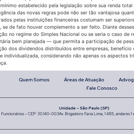
nimo estabelecido pela legislação sobre sua renda total an
vigência das novas regras pode não ser tão vantajosa quan
brados pelas instituições financeiras costumam ser superio
e de fato houver complemento a ser feito. Diante desses n
ão no regime do Simples Nacional ou se seria o caso de re
tária bem planejada — que permita a participação de pess
ção dos dividendos distribuídos entre empresas, benefíci
se individualizada, considerando não apenas os aspectos tr
nça.
Quem Somos
Áreas de Atuação
Advog
Fale Conosco
Unidade – São Paulo (SP)
rro Funcionários – CEP: 30.140-003
Av. Brigadeiro Faria Lima, 1.485, andares 1