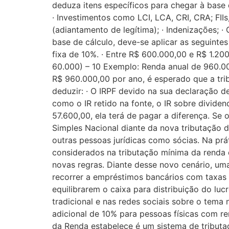
deduza itens específicos para chegar à base d
· Investimentos como LCI, LCA, CRI, CRA; FII
(adiantamento de legítima); · Indenizações;
base de cálculo, deve-se aplicar as seguinte
fixa de 10%. · Entre R$ 600.000,00 e R$ 1.20
60.000) – 10 Exemplo: Renda anual de 960.00
R$ 960.000,00 por ano, é esperado que a tri
deduzir: · O IRPF devido na sua declaração d
como o IR retido na fonte, o IR sobre divide
57.600,00, ela terá de pagar a diferença. Se
Simples Nacional diante da nova tributação 
outras pessoas jurídicas como sócias. Na prát
considerados na tributação mínima da renda 
novas regras. Diante desse novo cenário, um
recorrer a empréstimos bancários com taxas 
equilibrarem o caixa para distribuição do lu
tradicional e nas redes sociais sobre o tema
adicional de 10% para pessoas físicas com re
da Renda estabelece é um sistema de tribut