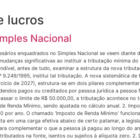
e lucros
mples Nacional
esários enquadrados no Simples Nacional se veem diante d
mudanças significativas ao instituir a tributação mínima 
ndível, antes de tudo, examinar a estrutura da nova tribut
9.249/1995, institui tal tributação. A nova sistemática de 
cício de 2027), estrutura-se em dois pilares complementar
videndos pagos ou creditados por pessoa jurídica a pessoa 
assar o limite de R$ 50.000,00, a tributação acontece no 
 Renda Mínimo, sendo ajustada no cálculo anual. 2. Impos
00 por ano. O chamado ‘Imposto de Renda Mínimo’ funciona,
ta em uma carga efetiva abaixo de certo patamar, a legis
e para complementar o que a pessoa já pagou ao longo do a
 tributados na fonte, isentos ou sujeitos à alíquota zero. 2